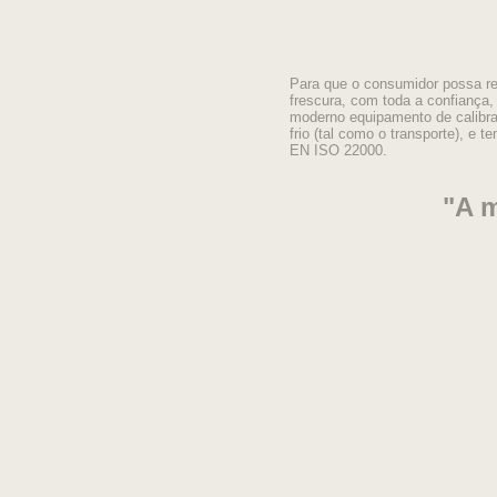
Para que o consumidor possa ret
frescura, com toda a confiança
moderno equipamento de calibra
frio (tal como o transporte), e
EN ISO 22000.
"A 
nos